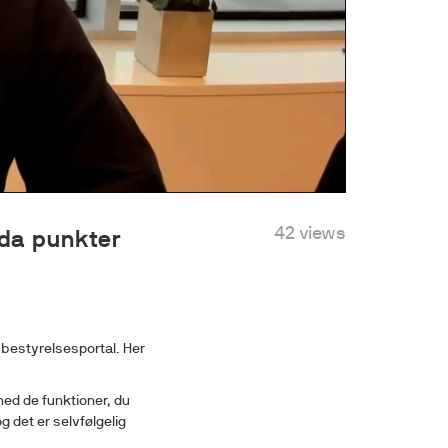
42 views
da punkter
s bestyrelsesportal. Her
med de funktioner, du
g det er selvfølgelig