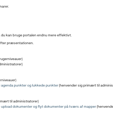
inarer.
så du kan bruge portalen endnu mere effektivt.
 efter præsentationen.
brugerniveauer)
dministratorer)
erniveauer)
 agenda punkter og lukkede punkter
(henvender sig primært til adminis
mært til administratorer)
, upload dokumenter og flyt dokumenter på tværs af mapper
(henvender 