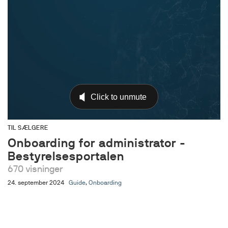
TIL SÆLGERE
Onboarding for administrator -
Bestyrelsesportalen
670 visninger
24. september 2024
Guide
,
Onboarding